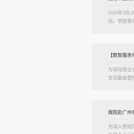
2026年
动，学院青
雷锋精神，
鼓励大家...
【数智服务
为深化校企
生见面会暨
大数据与会
向培养服....
我院赴广州
为深入贯彻