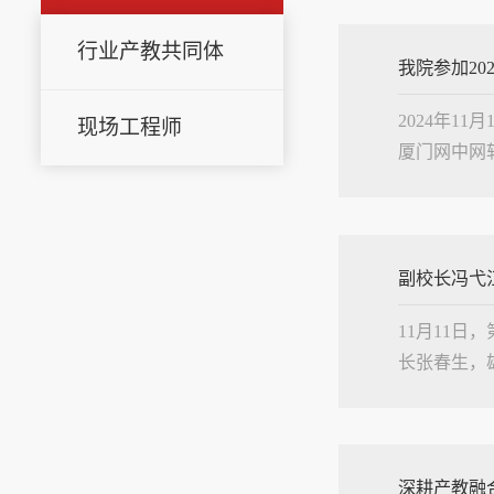
行业产教共同体
我院参加20
2024年
现场工程师
厦门网中网
玉林参加研
“探索职...
副校长冯弋
11月11
长张春生，
协同发展”
举必将....
深耕产教融