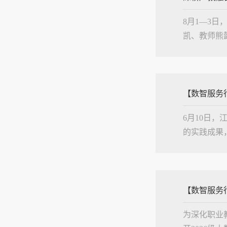
8月1—3
凯、教师熊
人。论坛聚
为核心主...
【数智服务
6月10日
的实践成果
景的企业，
类人才培...
【数智服务
为深化职业