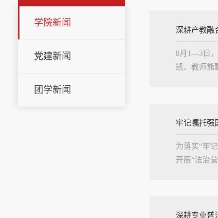
学院新闻
深耕产教融
8月1—3
党建新闻
凯、教师熊
人。论坛聚
团学新闻
为核心主...
牢记嘱托强
为落实“牢
开展“法治
课教师围绕
师生...
深耕专业普