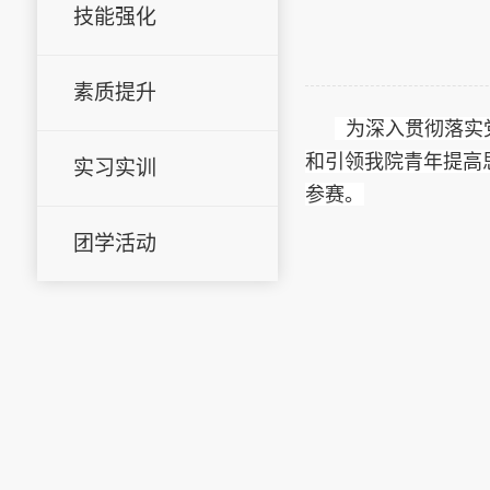
技能强化
素质提升
为深入贯彻落实
和引领我院青年提高
实习实训
参赛。
团学活动