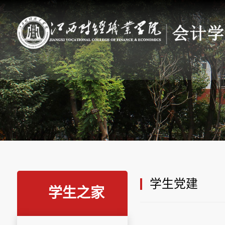
学生党建
学生之家