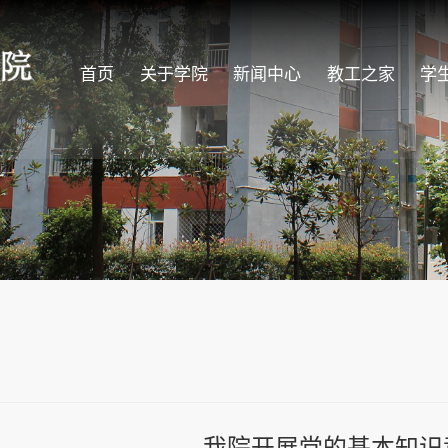
首页
关于学院
新闻中心
教工之家
学